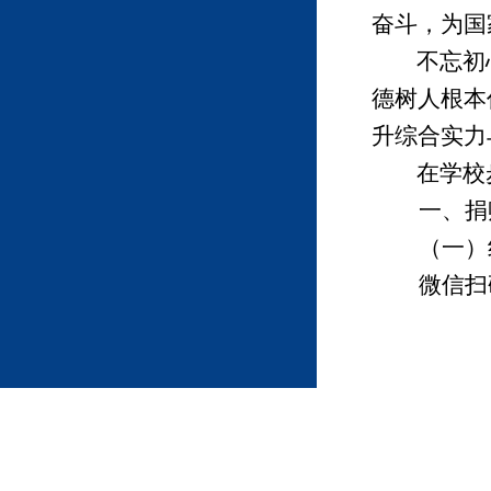
奋斗，为国
不忘初
德树人根本
升综合实力
在学校
一、捐
（一）
微信扫