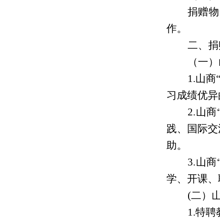
捐赠物
作。
二、捐
（一）
1.山
习成绩优异
2.山
践、国际交
助。
3.山
学、开课、
(二）
1.特