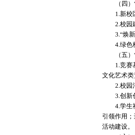
（四）
1.新
2.校
3.“
4.绿
（五）
1.竞
文化艺术类
2.校
3.创
4.学
引领作用；
活动建设。