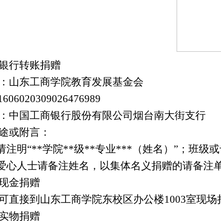
银行转账捐赠
：山东工商学院教育发展基金会
1606020309026476989
：
中国工商银行股份有限公司烟台南大街支行
途或附言：
请注明
“**学院**级**专业***（姓名）”
；班级或
会爱心人士请备注姓名，以集体名义捐赠的请备注
现金捐赠
可直接到山东工商学院东校区办公楼
1003室现
实物捐赠