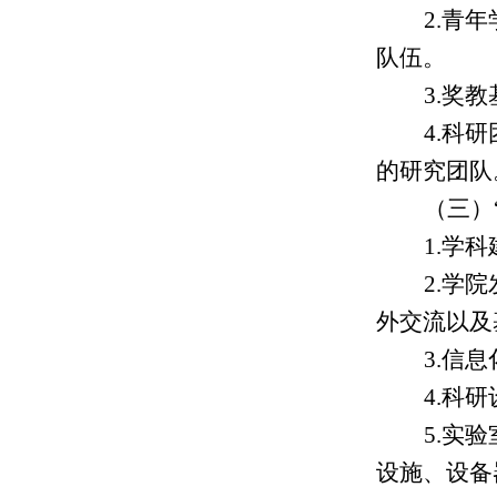
2.青
队伍。
3.奖
4.科
的研究团队
（三）
1.学
2.学
外交流以及
3.信
4.科
5.实
设施、设备