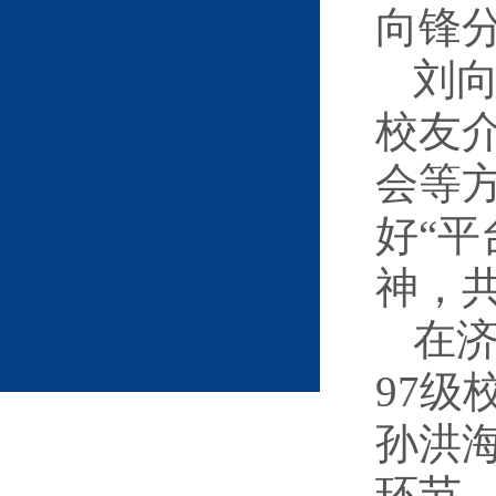
向锋
刘
校友
会等
好“平
神，
在
97级
孙洪
环节