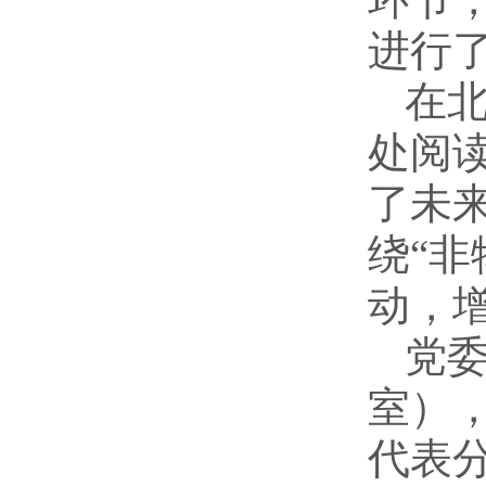
进行
在
处阅
了未
绕“
动，
党
室）
代表