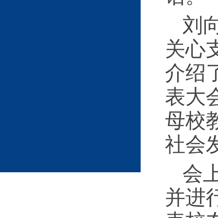
刘
关心
介绍
表大
母校
社会
会
并进