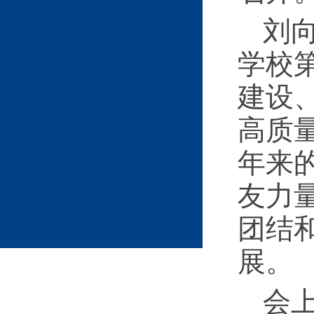
刘
学校
建设
高质
年来
友力
团结
展。
会