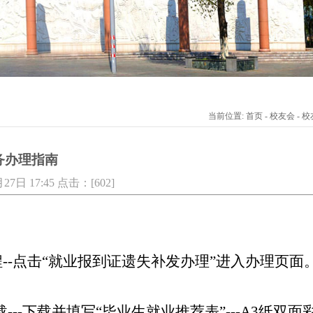
当前位置: 首页 - 校友会 - 校
务办理指南
7日 17:45 点击：[
602
]
程--点击“就业报到证遗失补发办理”进入办理页面
下载---下载并填写“毕业生就业推荐表”---A3纸双面