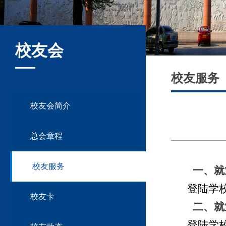
校友会
校友服务
校友会简介
总会章程
校友服务
一、
就
登陆学
校友卡
二
、就
登陆学